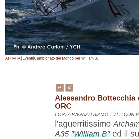
|
|
ATTIVITA'
Eventi
Campionato del Mondo per William B.
<
↵
Alessandro Bottecchia 
ORC
FORZA RAGAZZI SIAMO TUTTI CON VOI
l'aguerritissimo
Archa
ed il s
A35
"William B"