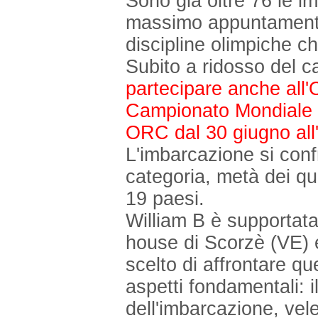
Sono già oltre 76 le im
massimo appuntamento d
discipline olimpiche c
Subito a ridosso del c
partecipare anche a
Campionato Mondiale Ve
ORC dal 30 giugno all'8
L'imbarcazione si conf
categoria, metà dei qua
19 paesi.
William B è supportat
house di Scorzè (VE) e 
scelto di affrontare q
aspetti fondamentali: 
dell'imbarcazione, vel